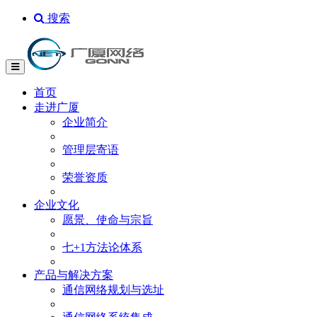
搜索
首页
走进广厦
企业简介
管理层寄语
荣誉资质
企业文化
愿景、使命与宗旨
七+1方法论体系
产品与解决方案
通信网络规划与选址