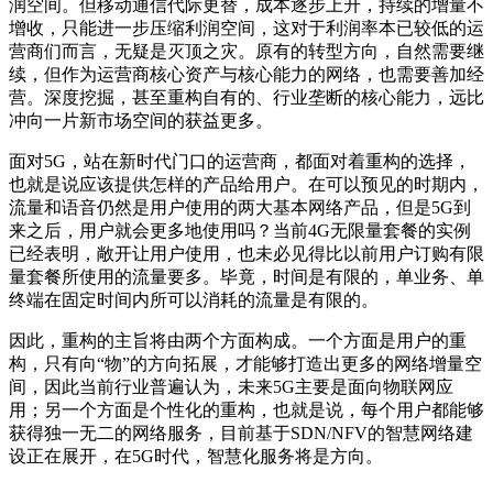
润空间。但移动通信代际更替，成本逐步上升，持续的增量不
增收，只能进一步压缩利润空间，这对于利润率本已较低的运
营商们而言，无疑是灭顶之灾。原有的转型方向，自然需要继
续，但作为运营商核心资产与核心能力的网络，也需要善加经
营。深度挖掘，甚至重构自有的、行业垄断的核心能力，远比
冲向一片新市场空间的获益更多。
面对5G，站在新时代门口的运营商，都面对着重构的选择，
也就是说应该提供怎样的产品给用户。在可以预见的时期内，
流量和语音仍然是用户使用的两大基本网络产品，但是5G到
来之后，用户就会更多地使用吗？当前4G无限量套餐的实例
已经表明，敞开让用户使用，也未必见得比以前用户订购有限
量套餐所使用的流量要多。毕竟，时间是有限的，单业务、单
终端在固定时间内所可以消耗的流量是有限的。
因此，重构的主旨将由两个方面构成。一个方面是用户的重
构，只有向“物”的方向拓展，才能够打造出更多的网络增量空
间，因此当前行业普遍认为，未来5G主要是面向物联网应
用；另一个方面是个性化的重构，也就是说，每个用户都能够
获得独一无二的网络服务，目前基于SDN/NFV的智慧网络建
设正在展开，在5G时代，智慧化服务将是方向。